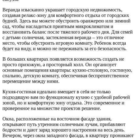
Веранда изысканно украшает городскую недвижимость,
создавая релакс-зону для комфортного отдыха от городских
будней. Здесь вы можете обустроить оранжерею или зимний
сад, чтобы насладиться приятным микроклиматом и
восстановить баланс после тяжелого рабочего дня. Для семей
с детьми солнечная, застекленная веранда – это отличное
место, чтобы обустроить игровую комнату. Ребенок всегда
будет на виду, и можно не переживать за его безопасность.
В больших квартирах появляется возможность создать не
просто прихожую, а просторный холл. Он организует
основные помещения квартиры: кухню-столовую, гостиную,
спальню, детскую комнату, обеспечивая беспрепятственное
перемещение между ними.
Кухня-гостиная идеально вмещает в себя не только
подходящую вам по функционалу кухню с удобной рабочей
зоной, но и комфортную зону отдыха. Это современное и
проверенное на множестве проектов решение.
Окна, расположенные на восточном фасаде здания,
открывают путь утренним солнечным лучам, прибавляют
бодрости и дают заряд хорошего настроения на весь день.
Вечером, через окна западного фасада, в квартиру проникают